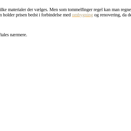
vilke materialer der vælges. Men som tommelfinger regel kan man regne m
om holder prisen bedst i forbindelse med
ombygning
og renovering, da det
ftales nærmere.