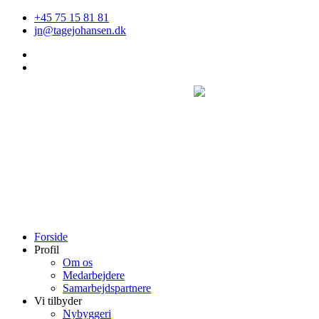
Videre
+45 75 15 81 81
til
jn@tagejohansen.dk
indhold
Forside
Profil
Om os
Medarbejdere
Samarbejdspartnere
Vi tilbyder
Nybyggeri