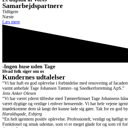
Samarbejdspartnere
Tidligere
Næste
Læs mere
-Ingen huse uden Tage
Hvad folk siger om os
Kundernes udtalelser
“Vi har haft en god oplevelse i forbindelse med renovering af facaderne
varmt anbefale Tage Johansen Tømrer- og Snedkerforretning ApS.”
Jens Anker Olesen
“Vi har været yderst tilfredse med Tømrerfirmaet Tage Johansens håndte
været dygtige og venlige i enhver henseende. Vi har hele vejene igenne
imødekomme dem så langt det kunne lade sig gøre. Tak for en god b
Haraldsgade, Esbjerg
“En helt igennem positiv oplevelse. Professionelt, venligt og høfligt 
Funktionel og smuk udestue, som vi er meget glade for og som vil fo