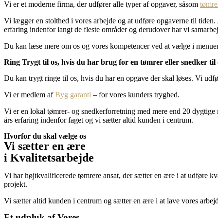
Vi er et moderne firma, der udfører alle typer af opgaver, såsom
tømre
Vi lægger en stolthed i vores arbejde og at udføre opgaverne til tiden.
erfaring indenfor langt de fleste områder og derudover har vi samarbej
Du kan læse mere om os og vores kompetencer ved at vælge i menuen
Ring Trygt til os, hvis du har brug for en tømrer eller snedker ti
Du kan trygt ringe til os, hvis du har en opgave der skal løses. Vi ud
Vi er medlem af
Byg garanti
– for vores kunders tryghed.
Vi er en lokal tømrer- og snedkerforretning med mere end 20 dygtige 
års erfaring indenfor faget og vi sætter altid kunden i centrum.
Hvorfor du skal vælge os
Vi sætter en ære
i Kvalitetsarbejde
Vi har højtkvalificerede tømrere ansat, der sætter en ære i at udføre 
projekt.
Vi sætter altid kunden i centrum og sætter en ære i at lave vores arb
Et udpluk af Vores