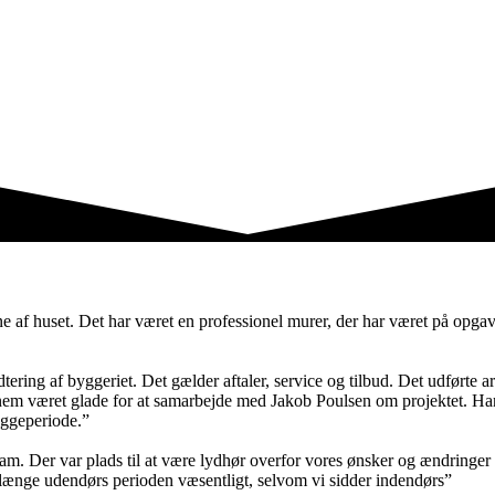
 af huset. Det har været en professionel murer, der har været på opgaven
ring af byggeriet. Det gælder aftaler, service og tilbud. Det udførte arb
m været glade for at samarbejde med Jakob Poulsen om projektet. Han har
yggeperiode.”
team. Der var plads til at være lydhør overfor vores ønsker og ændringer 
rlænge udendørs perioden væsentligt, selvom vi sidder indendørs”