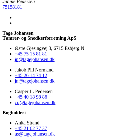
Jannie Pedersen
75158181
Tage Johansen
Tømrer- og Snedkerforretning ApS
Østre Gjesingvej 3, 6715 Esbjerg N
+45 75 15 81 81
jn@tagejohansen.dk
Jakob Piil Normand
+45 26 14 74 12
jn@tagejohansen.dk
Casper L. Pedersen
+45 40 18 98 86
cp@tagejohansen.dk
Bogholderi
Anita Strand
+45 21 62 77 37
as@tagejohansen.dk