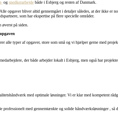
r-
og
snedkerarbejde
både i Esbjerg og resten af Danmark.
 Alle opgaver bliver altid gennemgået i detaljer således, at der ikke er
dspartnere, som har ekspertise på flere specielle områder.
 øverst på siden.
l opgaven
fører alle typer af opgaver, store som små og vi hjælper gerne med projek
medarbejdere, der både arbejder lokalt i Esbjerg, men også har projek
kvalitetshåndværk med optimale løsninger. Vi er klar med kompetent rådg
ejde professionelt med gennemtænkte og solide håndværksløsninger , så d