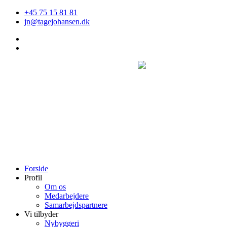
Videre
+45 75 15 81 81
til
jn@tagejohansen.dk
indhold
Forside
Profil
Om os
Medarbejdere
Samarbejdspartnere
Vi tilbyder
Nybyggeri