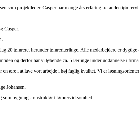
sen som projektleder. Casper har mange års erfaring fra anden tømrerv
og Casper.
n.
dag 20 tømrere, herunder tømrerlærlinge. Alle medarbejdere er dygtige 
emtiden og derfor har vi løbende ca. 5 lærlinge under uddannelse i firma
ære i at lave vort arbejde i høj faglig kvalitet. Vi er løsningsorientere
age Johansen.
ng som bygningskonstruktør i tømrervirksomhed.