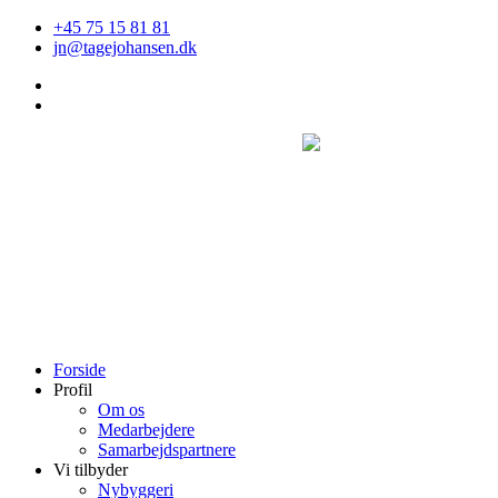
Videre
+45 75 15 81 81
til
jn@tagejohansen.dk
indhold
Forside
Profil
Om os
Medarbejdere
Samarbejdspartnere
Vi tilbyder
Nybyggeri