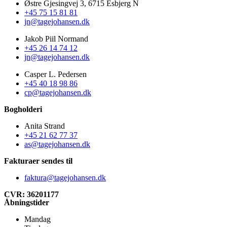
Østre Gjesingvej 3, 6715 Esbjerg N
+45 75 15 81 81
jn@tagejohansen.dk
Jakob Piil Normand
+45 26 14 74 12
jn@tagejohansen.dk
Casper L. Pedersen
+45 40 18 98 86
cp@tagejohansen.dk
Bogholderi
Anita Strand
+45 21 62 77 37
as@tagejohansen.dk
Fakturaer sendes til
faktura@tagejohansen.dk
CVR: 36201177
Åbningstider
Mandag