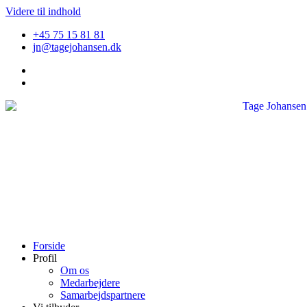
Videre til indhold
+45 75 15 81 81
jn@tagejohansen.dk
Forside
Profil
Om os
Medarbejdere
Samarbejdspartnere